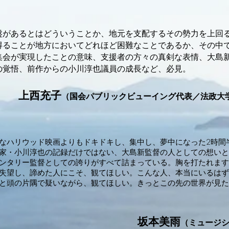
盤があるとはどういうことか、地元を支配するその勢力を上回
得ることが地方においてどれほど困難なことであるか、その中
集会が実現したことの意味、支援者の方々の真剣な表情、大島
の覚悟、前作からの小川淳也議員の成長など、必見。
上西充子
（国会パブリックビューイング代表／法政大
なハリウッド映画よりもドキドキし、集中し、夢中になった2時間
家・小川淳也の記録だけではない、大島新監督の人としての想いと
ンタリー監督としての誇りがすべて詰まっている。胸を打たれます
失望し、諦めた人にこそ、観てほしい。こんな人、本当にいるはず
と頭の片隅で疑いながら、観てほしい。きっとこの先の世界が見た
坂本美雨
（ミュージ