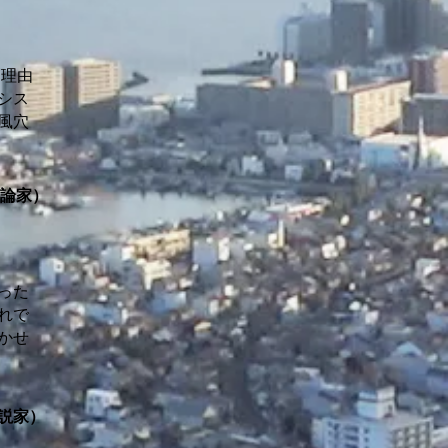
な理由
シス
風穴
論家）
った
れで
かせ
説家）