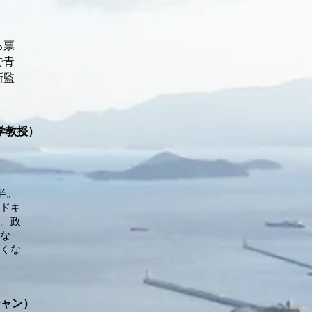
る票
で青
新監
学教授）
半。
ドキ
。政
な
くな
シャン）