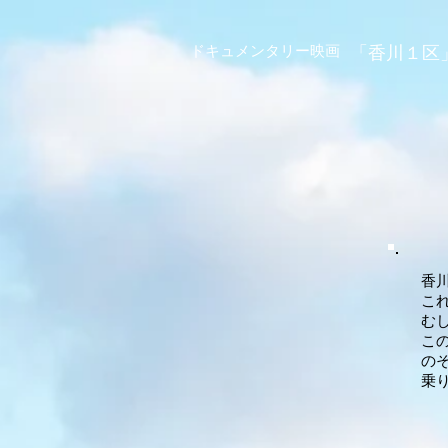
ドキュメンタリー映画
「香川１区
香
こ
む
こ
の
乗