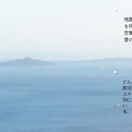
地
を
空
督
どん
政治
ュメ
治に
い、
る。