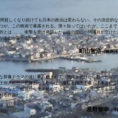
年間貧しくなり続けても日本の政治は変わらない。その決定的
つが、この映画で暴露される。薄々知ってはいたが、ここまで
的とは……。衝撃を受け絶望した。この壁に小川議員が空けた
がるのか塞がるのか。
町山智浩
（映画評
な群像ドラマの波に飲み込まれて、感銘を受けたり怒ったり笑
圧倒された。見終わってからは、選挙と民主主義って本当にこ
のかなと、根源から考え始めている。見た人の心に変革を芽吹
れる作品だ。
星野智幸
（小