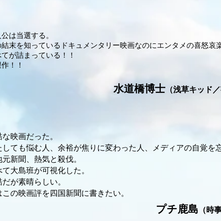
人公は当選する。
の結末を知っているドキュメンタリー映画なのにエンタメの喜怒哀
べてが詰まっている！！
傑作！！
水道橋博士
（浅草キッド／
酷な映画だった。
たしても悩む人、余裕が焦りに変わった人、メディアの自覚を
地元新聞、熱気と殺伐。
べて大島班が可視化した。
酷だが素晴らしい。
はこの映画評を四国新聞に書きたい。
プチ鹿島
（時