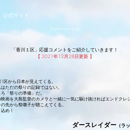
」公式サイト
English main page
​「香川１区」応援コメントをご紹介していきます！
【 2021年12月28日更新 】
川1区から日本が見えてくる。
れはただの祭りの記録ではない。
しろ「祭りの準備」だ。
の映画を大島監督のカメラと一緒に一気に駆け抜ければエンドクレ
その先から祭囃子が聴こえてくる。
り込め！
ダースレイダー
（ラ