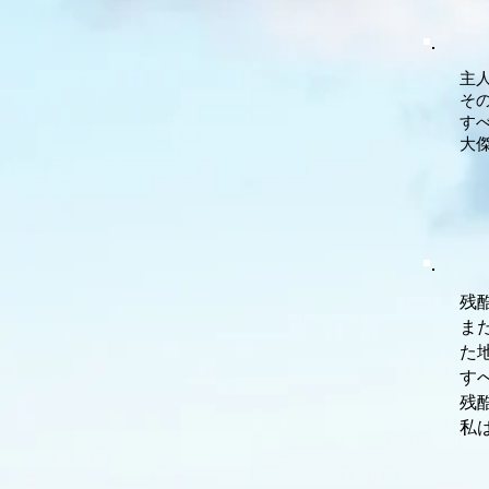
主
そ
す
大
残
ま
た
す
残
私