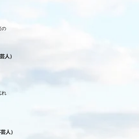
楽の
芸人）
忘れ
事芸人）