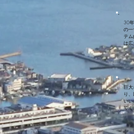
30
の一
テム
は広
巨大
り、
いい
てく